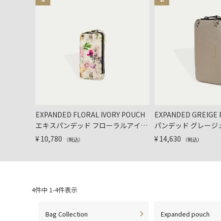
EXPANDED FLORAL IVORY POUCH
EXPANDED GREIGE
エキスパンデッド フローラルアイボ
パンデッド グレージ
リー ポーチ
¥
10,780
¥
14,630
（税込）
（税込）
4
件中
1
-
4
件表示
Bag Collection
Expanded pouch