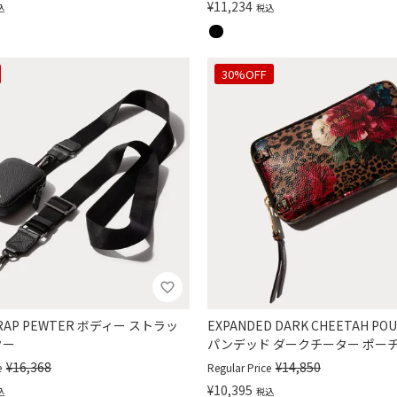
¥
11,234
込
税込
30%OFF
TRAP PEWTER ボディー ストラッ
EXPANDED DARK CHEETAH P
ター
パンデッド ダークチーター ポー
¥
16,368
¥
14,850
e
Regular Price
¥
10,395
込
税込