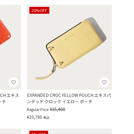
30%OFF
20%OFF
OUCH エキス
EXPANDED CROC YELLOW POUCH エキスパ
ーチ
ンデッド クロック イエロー ポーチ
¥
15,400
Regular Price
¥
10,780
税込