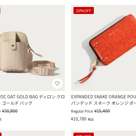
30%OFF
20%OFF
CROC OAT GOLD BAG ディロン クロ
EXPANDED SNAKE ORANGE P
ト ゴールド バッグ
パンデッド スネーク オレンジ ポ
¥
30,800
¥
15,400
e
Regular Price
¥
10,780
込
税込