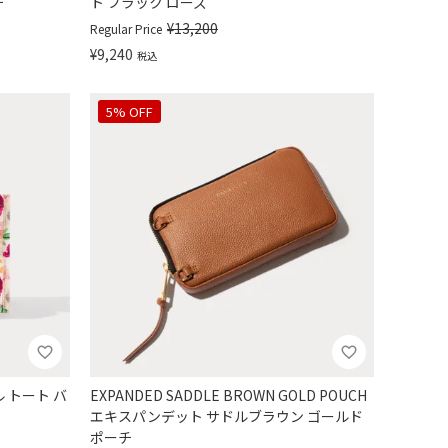
チ
ト ブラック ローズ
¥
13,200
Regular Price
¥
9,240
税込
5% OFF
ール トート バ
EXPANDED SADDLE BROWN GOLD POUCH
エキスパンデット サドルブラウン ゴールド
ポーチ