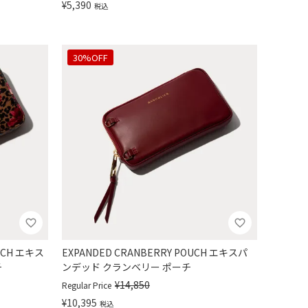
¥
5,390
税込
30%OFF
OUCH エキス
EXPANDED CRANBERRY POUCH エキスパ
チ
ンデッド クランベリー ポーチ
¥
14,850
Regular Price
¥
10,395
税込