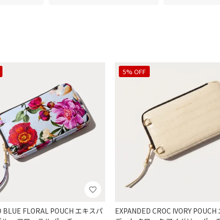
5% OFF
D BLUE FLORAL POUCH エキスパ
EXPANDED CROC IVORY POU