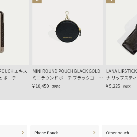
 POUCH エキス
MINI ROUND POUCH BLACK GOLD
LANA LIPSTIC
ュ ポーチ
ミニラウンド ポーチ ブラックゴール
ナ リップスティ
ド
ター
¥
10,450
¥
5,225
（税込）
（税込）
Phone Pouch
Other pouch