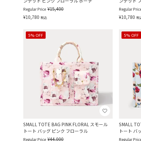
ンデット ピンク フローラル ポーチ
ンデット 
¥
15,400
Regular Price
Regular Pric
¥
10,780
¥
10,780
税込
税
5% OFF
5% OFF
SMALL TOTE BAG PINK FLORAL スモール
SMALL T
トート バッグ ピンク フローラル
トート バ
¥
44,000
Regular Price
Regular Pric