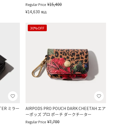
¥
15,400
Regular Price
¥
14,630
税込
30%OFF
WTER ミラー
AIRPODS PRO POUCH DARK CHEETAH エア
ーポッズ プロ ポーチ ダークチーター
¥
7,700
Regular Price