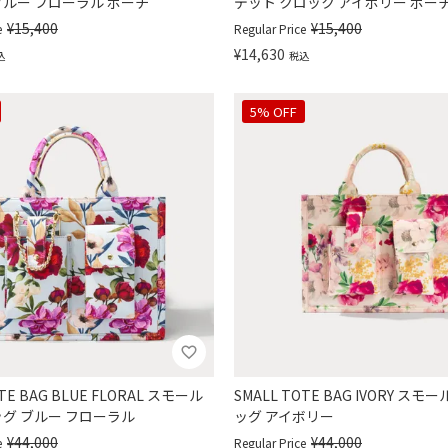
ブルー フローラル ポーチ
デット クロック アイボリー ポー
¥
15,400
¥
15,400
e
Regular Price
¥
14,630
込
税込
5% OFF
OTE BAG BLUE FLORAL スモール
SMALL TOTE BAG IVORY スモ
ッグ ブルー フローラル
ッグ アイボリー
¥
44,000
¥
44,000
e
Regular Price