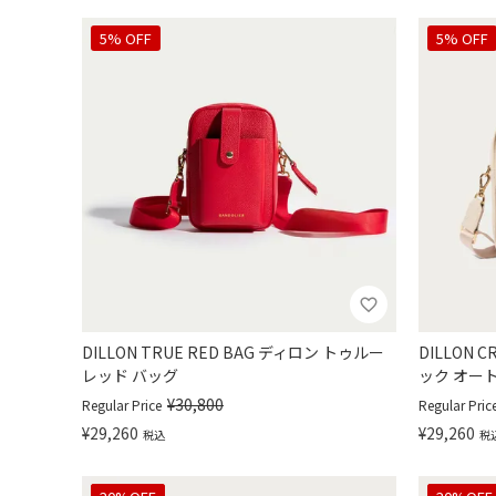
5% OFF
5% OFF
DILLON TRUE RED BAG ディロン トゥルー
DILLON 
レッド バッグ
ック オー
¥
30,800
Regular Price
Regular Pric
¥
29,260
¥
29,260
税込
税