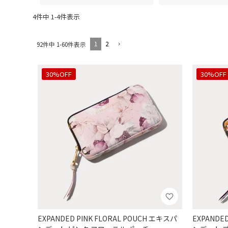
4
件中
1
-
4
件表示
1
2
92
件中
1
-
60
件表示
30%OFF
30%OFF
EXPANDED PINK FLORAL POUCH エキスパ
EXPANDE