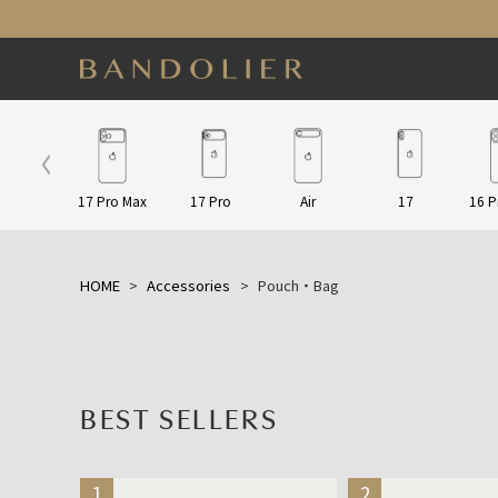
ap/Other
17 Pro Max
17 Pro
Air
17
16 P
HOME
Accessories
Pouch・Bag
BEST SELLERS
1
2