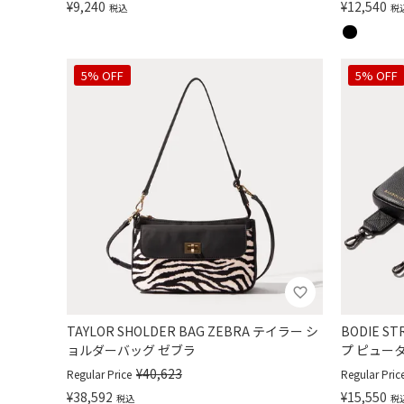
¥
9,240
¥
12,540
税込
税
5% OFF
5% OFF
TAYLOR SHOLDER BAG ZEBRA テイラー シ
BODIE S
ョルダーバッグ ゼブラ
プ ピュー
¥
40,623
Regular Price
Regular Pric
¥
38,592
¥
15,550
税込
税