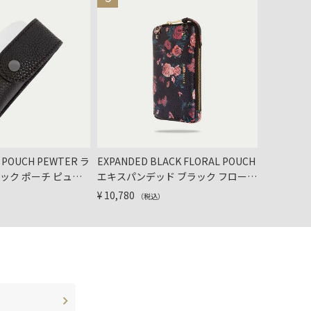
K POUCH PEWTER ラ
EXPANDED BLACK FLORAL POUCH
【日本限定】
ック ポーチ ピュー
エキスパンデッド ブラック フローラ
TAUPE 
ル ポーチ
ーク トー
¥
10,780
¥
9,009
（税込）
（