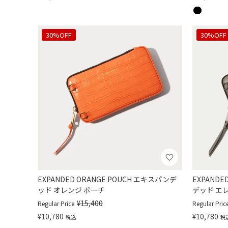
30%OFF
30%OFF
EXPANDED ORANGE POUCH エキスパンデ
EXPANDE
ッド オレンジ ポーチ
デッド エ
¥
15,400
Regular Price
Regular Pric
¥
10,780
¥
10,780
税込
税