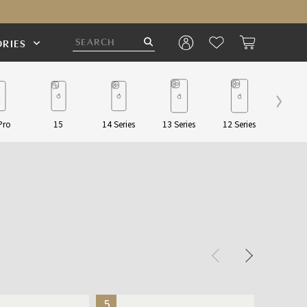
RIES
Pro
15
14 Series
13 Series
12 Series
Pouch/
5
6