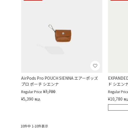
AirPods Pro POUCH SIENNA エアーポッズ
EXPANDE
プロ ポーチ シエンナ
ド シエン
¥
7,700
Regular Price
Regular Pric
¥
5,390
¥
10,780
税込
税
10
件中
1
-
10
件表示