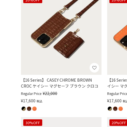
【16 Series】 CASEY CHROME BROWN
【16 Seri
CROC ケイシー マグセーフ ブラウン クロコ
イシー マ
¥
22,000
Regular Price
Regular Pric
¥
17,600
¥
17,600
税込
税
30%OFF
20%OFF