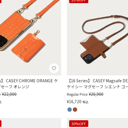
es】 CASEY CHROME ORANGE ケ
【16 Series】 CASEY Magsafe D
グセーフ オレンジ
ケイシー マグセーフ シエンナ ゴ
¥
22,000
¥
20,900
e
Regular Price
¥
16,720
込
税込
30%OFF