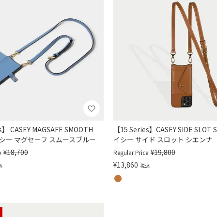
es】 CASEY MAGSAFE SMOOTH
【15 Series】CASEY SIDE SLOT 
イシー マグセーフ スムースブルー
イシー サイド スロット シエンナ
¥
18,700
¥
19,800
e
Regular Price
¥
13,860
込
税込