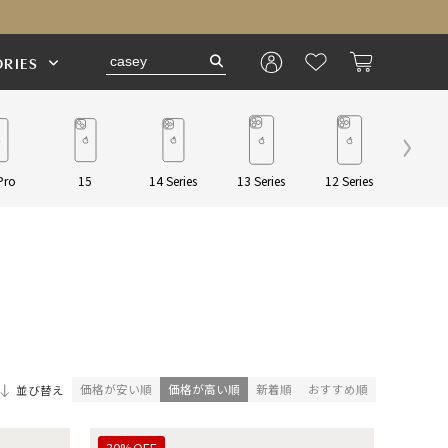
RIES
Pro
15
14 Series
13 Series
12 Series
Pouch/
価格が安い順
価格が高い順
新着順
おすすめ順
並び替え
30%OFF