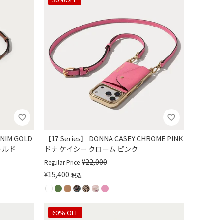
ENIM GOLD
【17 Series】 DONNA CASEY CHROME PINK
ールド
ドナ ケイシー クローム ピンク
¥
22,000
Regular Price
¥
15,400
税込
60% OFF