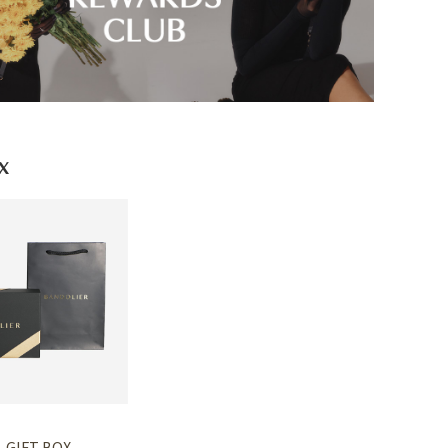
x
GIFT BOX