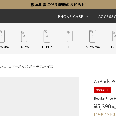
【熊本地震に伴う配送のお知らせ】
PHONE CASE
ACCESSO
ro Max
16 Pro
16 Plus
16
15 Pro Max
15 
CH SPICE エアーポッズ ポーチ スパイス
AirPods
30%OFF
¥
Regular Price
¥
5,390
税
[
54
ポイント進呈