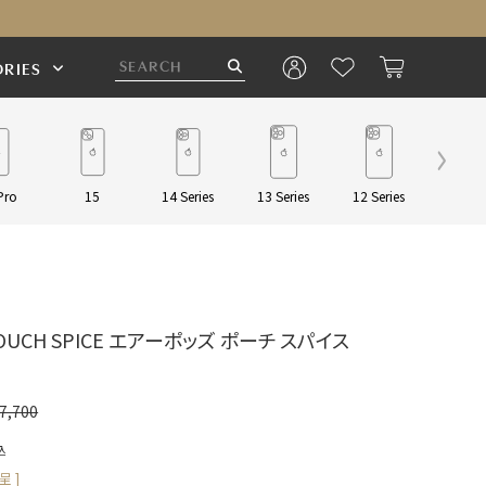
RIES
Pro
15
14 Series
13 Series
12 Series
Pouch/
 POUCH SPICE エアーポッズ ポーチ スパイス
7,700
込
 ]