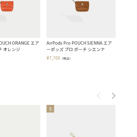
 POUCH ORANGE エア
AirPods Pro POUCH SIENNA エア
AirPod
チ オレンジ
ーポッズ プロ ポーチ シエンナ
R エア
ク ピュ
¥
7,700
（税込）
¥
5,390