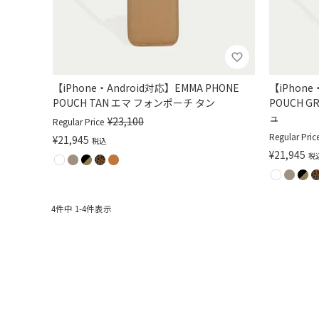
【iPhone・Android対応】EMMA PHONE
【iPhone
POUCH TAN エマ フォンポーチ タン
POUCH 
ュ
¥
23,100
Regular Price
Regular Pric
¥
21,945
税込
¥
21,945
税
4
件中
1
-
4
件表示