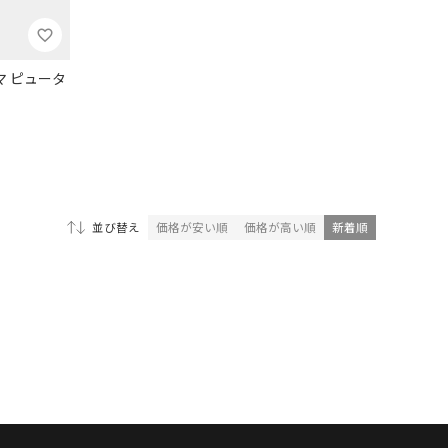
 エマ ピュータ
価格が安い順
価格が高い順
新着順
並び替え