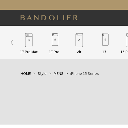
ap/Other
17 Pro Max
17 Pro
Air
17
16 P
HOME
Style
MENS
iPhone 15 Series