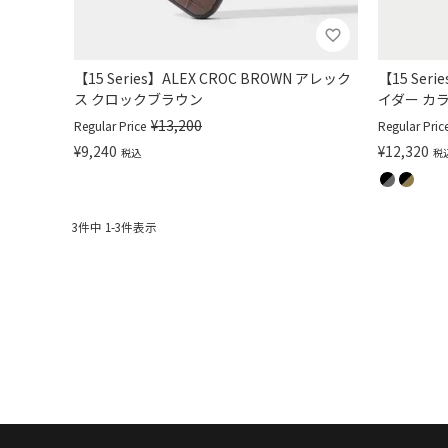
【15 Series】ALEX CROC BROWN アレック
【15 Seri
ス クロックブラウン
イダー カ
¥
13,200
Regular Price
Regular Pric
¥
9,240
¥
12,320
税込
税
3
件中
1
-
3
件表示