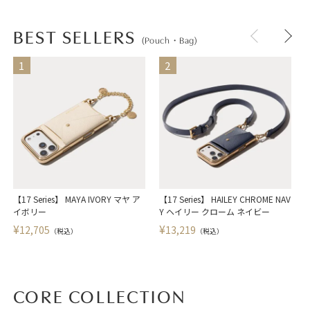
BEST SELLERS
(Pouch・Bag)
【17 Series】 MAYA IVORY マヤ ア
【17 Series】 HAILEY CHROME NAV
【
イボリー
Y ヘイリー クローム ネイビー
¥
¥
12,705
13,219
（税込）
（税込）
CORE COLLECTION