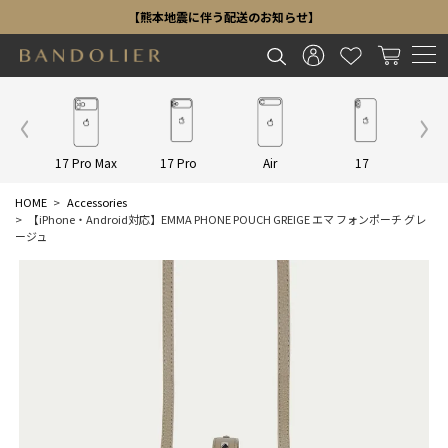
【熊本地震に伴う配送のお知らせ】
Other
17 Pro Max
17 Pro
Air
17
16 P
HOME
Accessories
【iPhone・Android対応】EMMA PHONE POUCH GREIGE エマ フォンポーチ グレ
ージュ