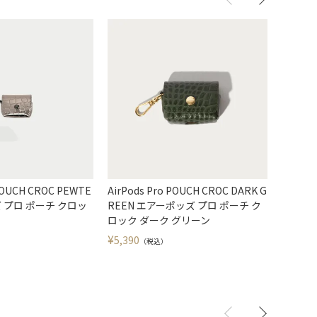
 POUCH CROC PEWTE
AirPods Pro POUCH CROC DARK G
AirPod
 プロ ポーチ クロッ
REEN エアーポッズ プロ ポーチ ク
アーポッ
ロック ダーク グリーン
¥
7,315
¥
5,390
（税込）