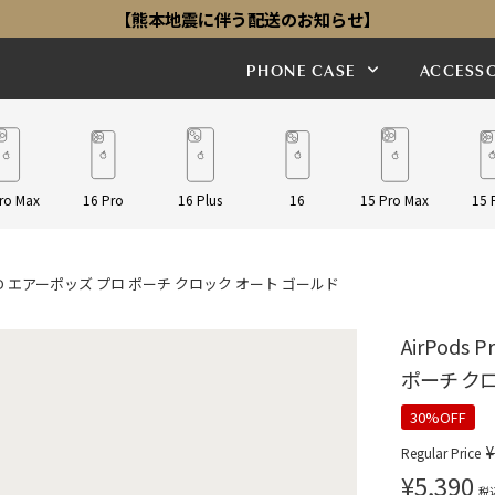
【熊本地震に伴う配送のお知らせ】
PHONE CASE
ACCESSO
ro Max
16 Pro
16 Plus
16
15 Pro Max
15 
AT GOLD エアーポッズ プロ ポーチ クロック オート ゴールド
AirPods
ポーチ ク
30%OFF
¥
Regular Price
¥
5,390
税