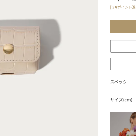
[
54
ポイント進呈
スペック
サイズ(cm)