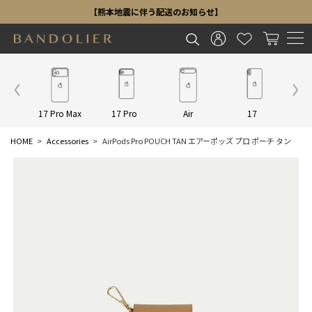
【熊本地震に伴う配送のお知らせ】
Other
17 Pro Max
17 Pro
Air
17
16 P
HOME
Accessories
AirPods Pro POUCH TAN エアーポッズ プロ ポーチ タン