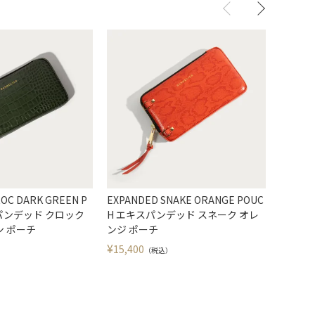
OC DARK GREEN P
EXPANDED SNAKE ORANGE POUC
EXPAN
スパンデッド クロック
H エキスパンデッド スネーク オレ
エキス
ン ポーチ
ンジ ポーチ
ク ポー
¥
¥
15,400
10,78
（税込）