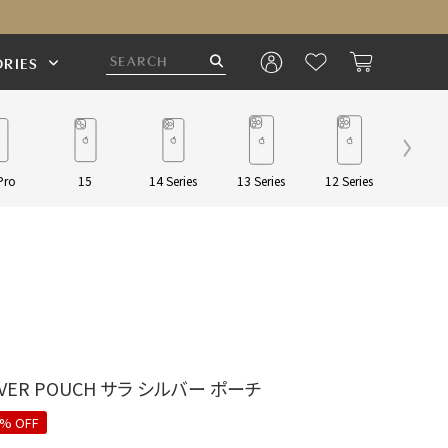
RIES
Pro
15
14 Series
13 Series
12 Series
Pouch/
ILVER POUCH サラ シルバー ポーチ
% OFF