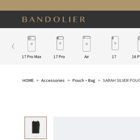
ap/Other
17 Pro Max
17 Pro
Air
17
16 P
HOME
Accessories
Pouch・Bag
SARAH SILVER 