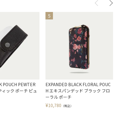
CK POUCH PEWTER
EXPANDED BLACK FLORAL POUC
【日本限定
ティック ポーチ ピュ
H エキスパンデッド ブラック フロ
UPE 
ーラル ポーチ
ク トー
¥
¥
10,780
9,009
（税込）