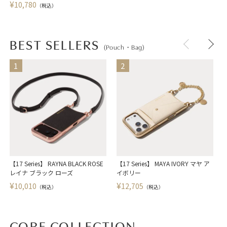
¥
10,780
（税込）
BEST SELLERS
(Pouch・Bag)
【17 Series】 RAYNA BLACK ROSE
【17 Series】 MAYA IVORY マヤ ア
【
レイナ ブラック ローズ
イボリー
¥
¥
10,010
12,705
（税込）
（税込）