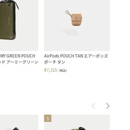
RMY GREEN POUCH
AirPods POUCH TAN エアーポッズ
AirPod
ド アーミーグリーン
ポーチ タン
ーポッズ
¥
¥
7,315
7,700
（税込）