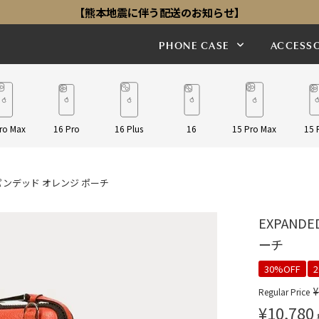
【熊本地震に伴う配送のお知らせ】
PHONE CASE
ACCESSO
ro Max
16 Pro
16 Plus
16
15 Pro Max
15 
エキスパンデッド オレンジ ポーチ
EXPAND
ーチ
30%OFF
¥
Regular Price
¥
10,780