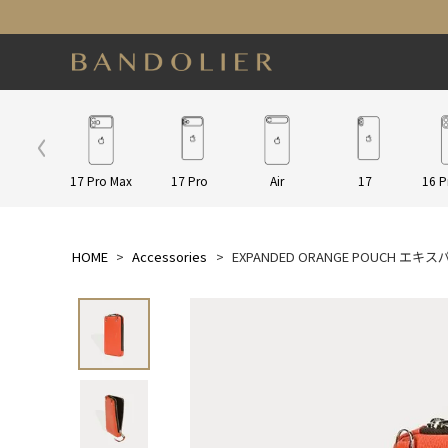
ap/Other
17 Pro Max
17 Pro
Air
17
16 P
HOME
Accessories
EXPANDED ORANGE POUCH 