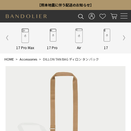
【熊本地震に伴う配送のお知らせ】
Other
17 Pro Max
17 Pro
Air
17
16 P
HOME
Accessories
DILLON TAN BAG ディロン タン バック