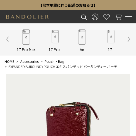
【熊本地震に伴う配送のお知らせ】
Other
17 Pro Max
17 Pro
Air
17
16 P
HOME
Accessories
Pouch・Bag
EXPANDED BURGUNDY POUCH エキスパンデッド バーガンディー ポーチ