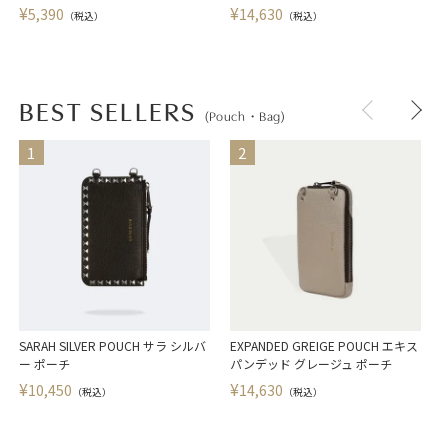
¥
¥
5,390
14,630
（税込）
（税込）
BEST SELLERS
(Pouch・Bag)
SARAH SILVER POUCH サラ シルバ
EXPANDED GREIGE POUCH エキス
E
ー ポーチ
パンデッド グレージュ ポーチ
¥
¥
10,450
14,630
（税込）
（税込）