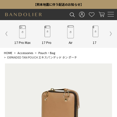
【熊本地震に伴う配送のお知らせ】
Other
17 Pro Max
17 Pro
Air
17
16 P
HOME
Accessories
Pouch・Bag
EXPANDED TAN POUCH エキスパンデッド タン ポーチ