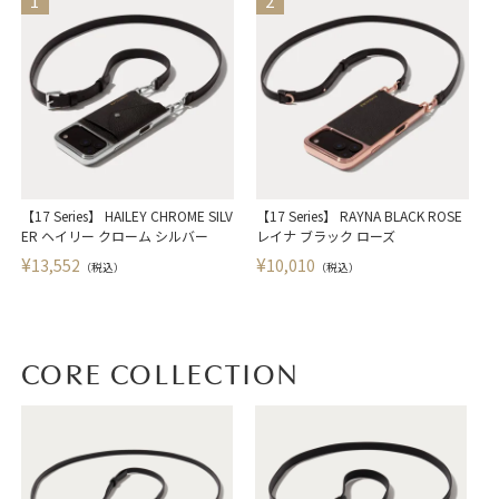
【17 Series】 HAILEY CHROME SILV
【17 Series】 RAYNA BLACK ROSE
【
ER ヘイリー クローム シルバー
レイナ ブラック ローズ
¥
¥
13,552
10,010
（税込）
（税込）
CORE COLLECTION