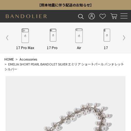
【熊本地震に伴う配送のお知らせ】
Other
17 Pro Max
17 Pro
Air
17
16 P
HOME
Accessories
EMELIA SHORT PEARL BANDOLET SILVER エミリア ショートパール バンドレット
シルバー