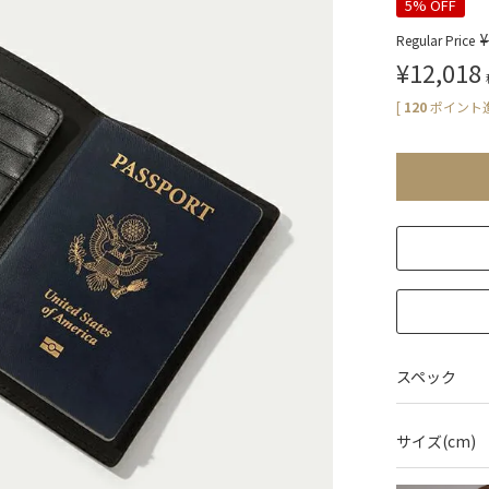
5% OFF
¥
Regular Price
¥
12,018
[
120
ポイント進
スペック
サイズ(cm)