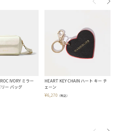
CROC IVORY ミラー
HEART KEY CHAIN ハート キー チ
LANA L
リー バッグ
ェーン
ラナ リ
ーター
¥
6,270
（税込）
¥
5,225