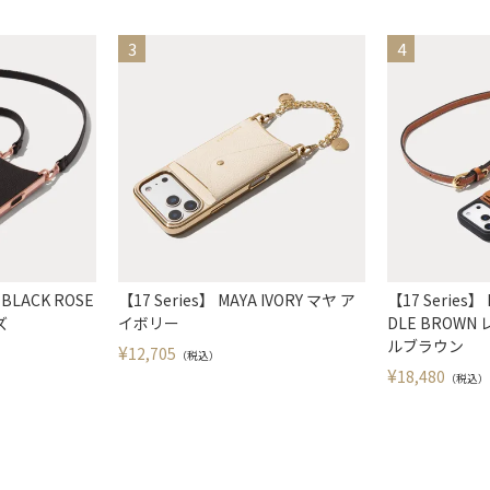
 BLACK ROSE
【17 Series】 MAYA IVORY マヤ ア
【17 Series】
ズ
イボリー
DLE BROWN
ルブラウン
¥
12,705
（税込）
¥
18,480
（税込）