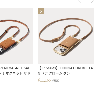
 REMI MAGNET SAD
【17 Series】 DONNA CHROME TA
【17 Se
 レミ マグネット サド
N ドナ クローム タン
ORY 
¥
¥
11,165
15,40
（税込）