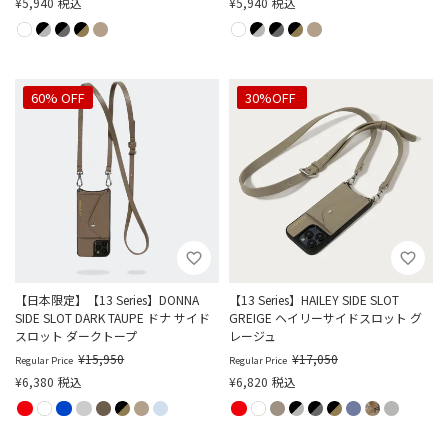
¥
5,940
税込
¥
5,940
税込
60% OFF
60% OFF
30%OFF
【日本限定】【13 Series】DONNA
【13 Series】HAILEY SIDE SLOT
SIDE SLOT DARK TAUPE ドナ サイド
GREIGE ヘイリーサイドスロット グ
スロット ダークトープ
レージュ
¥
15,950
¥
17,050
Regular Price
Regular Price
¥
6,380
税込
¥
6,820
税込