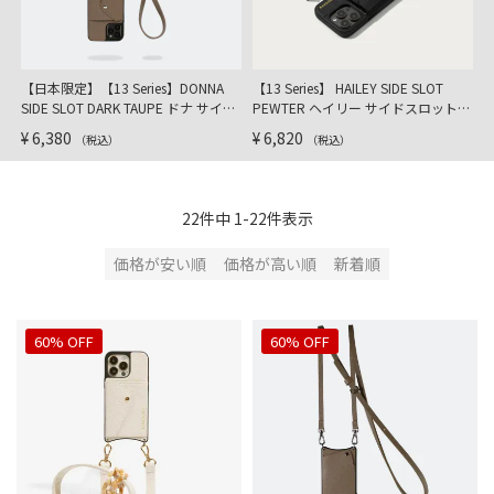
【日本限定】【13 Series】DONNA
【13 Series】 HAILEY SIDE SLOT
【
SIDE SLOT DARK TAUPE ドナ サイド
PEWTER ヘイリー サイドスロット
スロット ダークトープ
ピューター
¥
6,380
¥
6,820
¥
（税込）
（税込）
22
件中
1
-
22
件表示
価格が安い順
価格が高い順
新着順
60% OFF
60% OFF