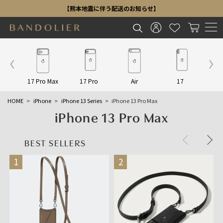
【熊本地震に伴う配送のお知らせ】
Other
17 Pro Max
17 Pro
Air
17
16 P
HOME
iPhone
iPhone 13 Series
iPhone 13 Pro Max
iPhone 13 Pro Max
BEST SELLERS
1
2