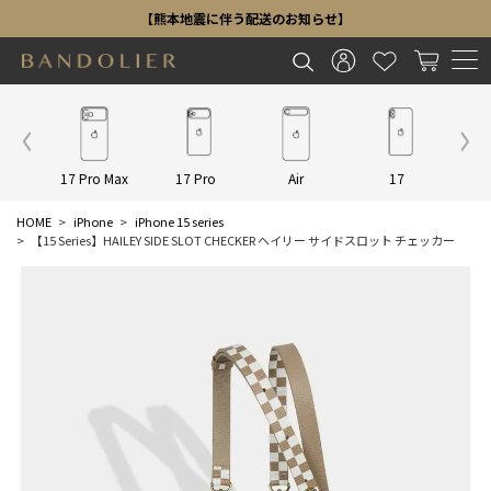
【熊本地震に伴う配送のお知らせ】
Other
17 Pro Max
17 Pro
Air
17
16 P
HOME
iPhone
iPhone 15 series
【15 Series】HAILEY SIDE SLOT CHECKER ヘイリー サイドスロット チェッカー