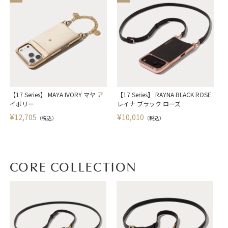
【17 Series】 MAYA IVORY マヤ ア
【17 Series】 RAYNA BLACK ROSE
【
イボリー
レイナ ブラック ローズ
¥
¥
12,705
10,010
（税込）
（税込）
CORE COLLECTION