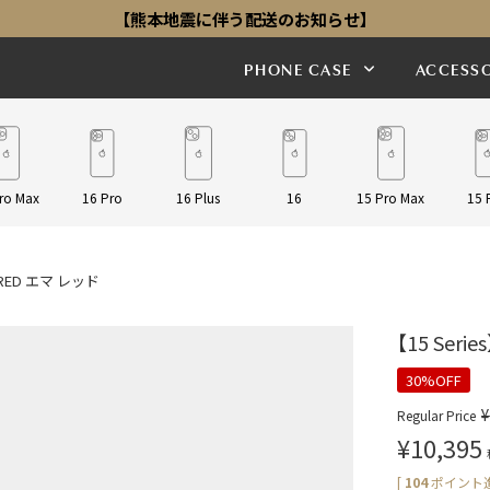
【熊本地震に伴う配送のお知らせ】
PHONE CASE
ACCESSO
ro Max
16 Pro
16 Plus
16
15 Pro Max
15 
A RED エマ レッド
【15 Seri
30%OFF
¥
Regular Price
¥
10,395
[
104
ポイント進