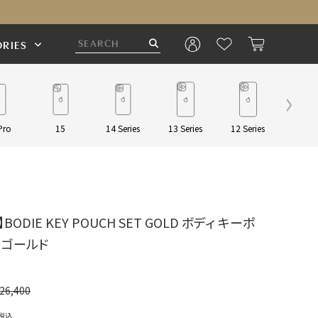
RIES
Pro
15
14 Series
13 Series
12 Series
Pouch/
es】BODIE KEY POUCH SET GOLD ボディ キーポ
 ゴールド
26,400
税込