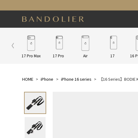
ap/Other
17 Pro Max
17 Pro
Air
17
16 P
HOME
iPhone
iPhone 16 series
【16 Series】BOD