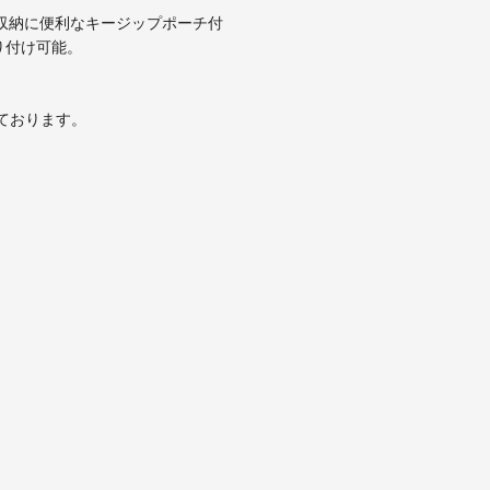
の収納に便利なキージップポーチ付
り付け可能。
ております。