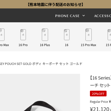
【熊本地震に伴う配送のお知らせ】
PHONE CASE
ACCESSO
ro Max
16 Pro
16 Plus
16
15 Pro Max
15 
IE KEY POUCH SET GOLD ボディ キーポーチ セット ゴールド
【16 Seri
ーチ セット
20%OFF
¥
Regular Price
¥
21,120