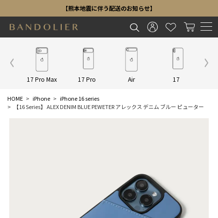
【熊本地震に伴う配送のお知らせ】
Other
17 Pro Max
17 Pro
Air
17
16 P
HOME
iPhone
iPhone 16 series
【16 Series】 ALEX DENIM BLUE PEWETER アレックス デニム ブルー ピューター