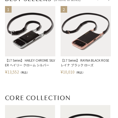
(iPhone 16 series)
【17 Series】 HAILEY CHROME SILV
【17 Series】 RAYNA BLACK ROSE
【
ER ヘイリー クローム シルバー
レイナ ブラック ローズ
¥
¥
13,552
10,010
（税込）
（税込）
CORE COLLECTION