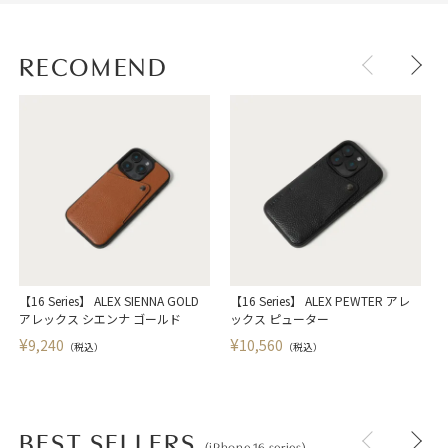
RECOMEND
【16 Series】 ALEX SIENNA GOLD
【16 Series】 ALEX PEWTER アレ
【
アレックス シエンナ ゴールド
ックス ピューター
¥
¥
9,240
10,560
（税込）
（税込）
BEST SELLERS