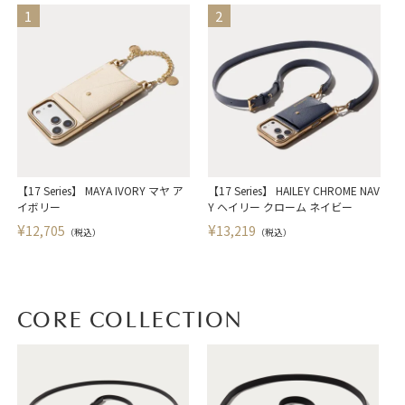
【17 Series】 MAYA IVORY マヤ ア
【17 Series】 HAILEY CHROME NAV
【
イボリー
Y ヘイリー クローム ネイビー
¥
¥
12,705
13,219
（税込）
（税込）
CORE COLLECTION