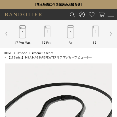
【熊本地震に伴う配送のお知らせ】
Other
17 Pro Max
17 Pro
Air
17
16 P
HOME
iPhone
iPhone 17 series
【17 Series】 MILA MAGSAFE PEWTER ミラ マグセーフ ピューター