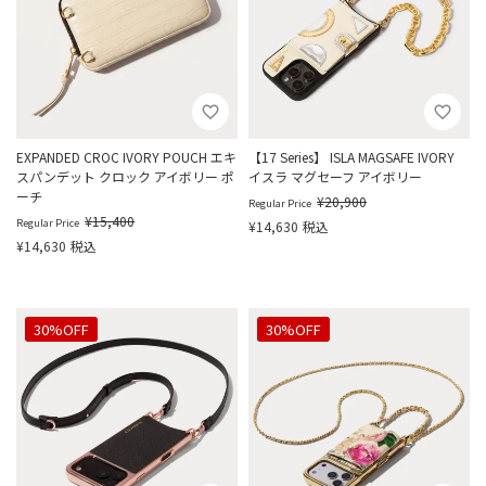
EXPANDED CROC IVORY POUCH エキ
【17 Series】 ISLA MAGSAFE IVORY
スパンデット クロック アイボリー ポ
イスラ マグセーフ アイボリー
ーチ
¥
20,900
Regular Price
¥
15,400
Regular Price
¥
14,630
税込
¥
14,630
税込
30%OFF
30%OFF