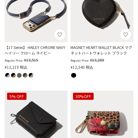
【17 Series】 HAILEY CHROME NAVY
MAGNET HEART WALLET BLACK マグ
ヘイリー クローム ネイビー
ネットハートウォレット ブラック
¥
13,915
¥
13,200
Regular Price
Regular Price
¥
13,219
税込
¥
12,540
税込
5% OFF
30%OFF