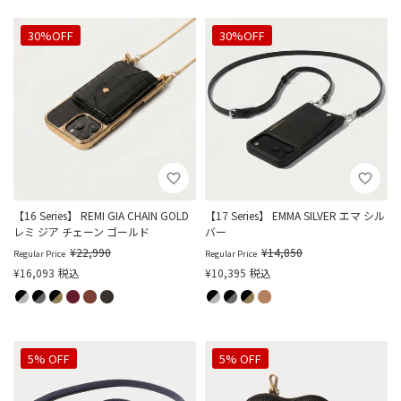
30%OFF
30%OFF
【16 Series】 REMI GIA CHAIN GOLD
【17 Series】 EMMA SILVER エマ シル
レミ ジア チェーン ゴールド
バー
¥
22,990
¥
14,850
Regular Price
Regular Price
¥
16,093
税込
¥
10,395
税込
5% OFF
5% OFF