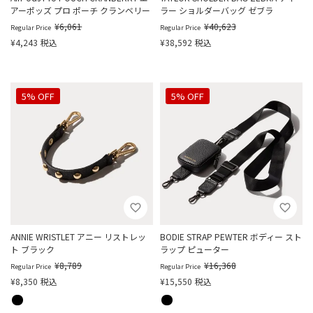
アーポッズ プロ ポーチ クランベリー
ラー ショルダーバッグ ゼブラ
¥
6,061
¥
40,623
Regular Price
Regular Price
¥
4,243
税込
¥
38,592
税込
5% OFF
5% OFF
ANNIE WRISTLET アニー リストレッ
BODIE STRAP PEWTER ボディー スト
ト ブラック
ラップ ピューター
¥
8,789
¥
16,368
Regular Price
Regular Price
¥
8,350
税込
¥
15,550
税込