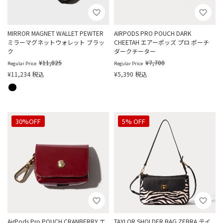
MIRROR MAGNET WALLET PEWTER
AIRPODS PRO POUCH DARK
ミラーマグネットウォレット ブラッ
CHEETAH エアーポッズ プロ ポーチ
ク
ダークチーター
¥
11,825
¥
7,700
Regular Price
Regular Price
¥
11,234
税込
¥
5,390
税込
30%OFF
5% OFF
AirPods Pro POUCH CRANBERRY エ
TAYLOR SHOLDER BAG ZEBRA テイ