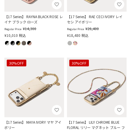
【17 Series】 RAYNA BLACK ROSE レ
【17 Series】 RAE CECI IVORY レイ
イナ ブラック ローズ
セシ アイボリー
¥
14,300
¥
26,400
Regular Price
Regular Price
¥
10,010
税込
¥
18,480
税込
30%OFF
30%OFF
【17 Series】 MAYA IVORY マヤ アイ
【17 Series】 LILY CHROME BLUE
ボリー
FLORAL リリー マグネット ブルー フ