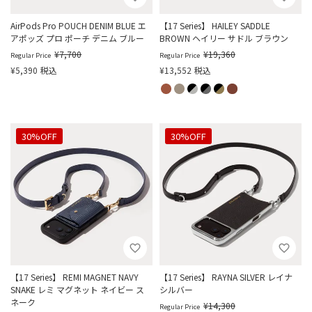
AirPods Pro POUCH DENIM BLUE エ
【17 Series】 HAILEY SADDLE
アポッズ プロ ポーチ デニム ブルー
BROWN ヘイリー サドル ブラウン
¥
7,700
¥
19,360
Regular Price
Regular Price
¥
5,390
税込
¥
13,552
税込
30%OFF
30%OFF
【17 Series】 REMI MAGNET NAVY
【17 Series】 RAYNA SILVER レイナ
SNAKE レミ マグネット ネイビー ス
シルバー
ネーク
¥
14,300
Regular Price