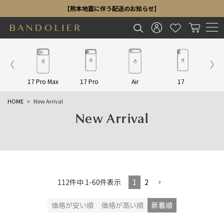
【熊本地震に伴う配送のお知らせ】
Other
17 Pro Max
17 Pro
Air
17
16 P
HOME
New Arrival
New Arrival
112
件中
1
-
60
件表示
1
2
価格が安い順
価格が高い順
新着順