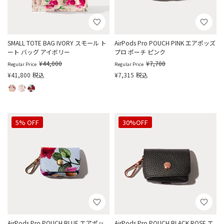
SMALL TOTE BAG IVORY スモール ト
AirPods Pro POUCH PINK エアポッズ
ート バッグ アイボリー
プロ ポーチ ピンク
¥
44,000
¥
7,700
Regular Price
Regular Price
¥
41,800
税込
¥
7,315
税込
5% OFF
30%OFF
AirPods Pro POUCH BLUE エアポッ
AirPods Pro POUCH BLACK ROSE エ