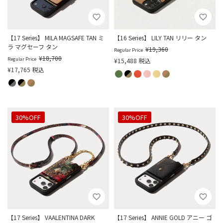
【17 Series】 MILA MAGSAFE TAN ミ
【16 Series】 LILY TAN リリー タン
ラ マグセーフ タン
¥
19,360
Regular Price
¥
18,700
Regular Price
¥
15,488
税込
¥
17,765
税込
30%OFF
30%OFF
【17 Series】 VAALENTINA DARK
【17 Series】 ANNIE GOLD アニー ゴ