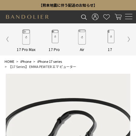
【熊本地震に伴う配送のお知らせ】
Other
17 Pro Max
17 Pro
Air
17
16 P
HOME
iPhone
iPhone 17 series
【17 Series】 EMMA PEWTER エマ ピューター