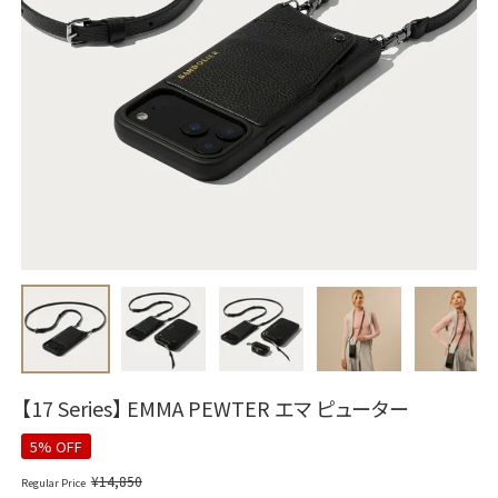
【17 Series】 EMMA PEWTER エマ ピューター
5% OFF
¥
14,850
Regular Price