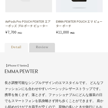
AirPods Pro POUCH PEWTER エア
EMMA PEWTER POUCH エマ ピュー
ーポッズ プロ ポーチ ピューター
ター ポーチ
¥7,700
¥11,000
(税込)
(税込)
Detail
Review
【iPhone 17 Series】
EMMA PEWTER
長さ調整可能なシンプルデザインのエマスタイルです。 どんなフ
ァッションにも合わせやすいベーシックレザーストラップです。
携帯を無くさず、落とさず、ファッショナブルにどんな服装の日
でもスマートフォンを肌身離さず持ち歩くことができます。 肩か
ら斜めがけができ両手が空くので、荷物の多いときや旅行にもお