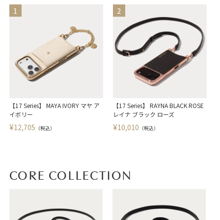
【17 Series】 MAYA IVORY マヤ ア
【17 Series】 RAYNA BLACK ROSE
【
イボリー
レイナ ブラック ローズ
¥
¥
12,705
10,010
（税込）
（税込）
CORE COLLECTION