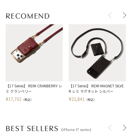
RECOMEND
【17 Series】 REMI CRANBERRY レ
【17 Series】 REMI MAGNET SILVE
【
ミ クランベリー
R レミ マグネット シルバー
¥
¥
17,702
21,841
（税込）
（税込）
BEST SELLERS
(iPhone 17 series)