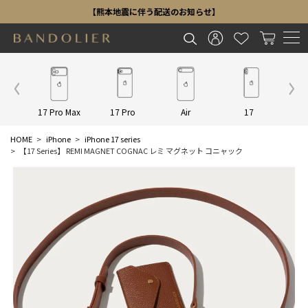
【熊本地震に伴う配送のお知らせ】
Other
17 Pro Max
17 Pro
Air
17
16 P
HOME
iPhone
iPhone 17 series
【17 Series】 REMI MAGNET COGNAC レミ マグネット コニャック