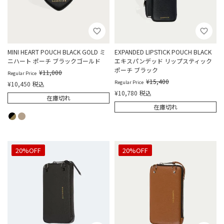
MINI HEART POUCH BLACK GOLD ミ
EXPANDED LIPSTICK POUCH BLACK
ニハート ポーチ ブラックゴールド
エキスパンデッド リップスティック
ポーチ ブラック
¥
11,000
Regular Price
¥
15,400
Regular Price
¥
10,450
税込
¥
10,780
税込
在庫切れ
在庫切れ
30%OFF
20%OFF
30%OFF
20%OFF