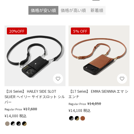
価格が安い順
価格が高い順
新着順
20%OFF
5% OFF
【16 Series】 HAILEY SIDE SLOT
【17 Series】 EMMA SIENNNA エマ シ
SILVER ヘイリー サイドスロット シル
エンナ
バー
¥
14,850
Regular Price
¥
17,600
Regular Price
¥
14,108
税込
¥
14,080
税込