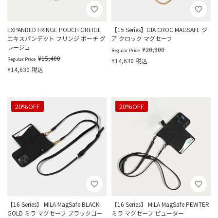
EXPANDED FRINGE POUCH GREIGE
【15 Series】GIA CROC MAGSAFE ジ
エキスパンデット フリンジ ポーチ グ
ア クロック マグセーフ
レージュ
¥
20,900
Regular Price
¥
15,400
Regular Price
¥
14,630
税込
¥
14,630
税込
20%OFF
20%OFF
【16 Series】 MILA MagSafe BLACK
【16 Series】 MILA MagSafe PEWTER
GOLD ミラ マグセーフ ブラックゴー
ミラ マグセーフ ピューター