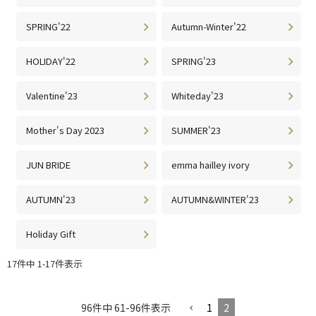
SPRING'22
Autumn-Winter'22
HOLIDAY'22
SPRING'23
Valentine'23
Whiteday'23
Mother's Day 2023
SUMMER'23
JUN BRIDE
emma hailley ivory
AUTUMN'23
AUTUMN&WINTER'23
Holiday Gift
17
件中
1
-
17
件表示
96
件中
61
-
96
件表示
1
2