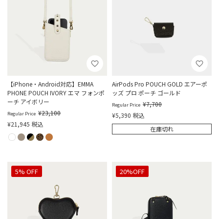
【iPhone・Android対応】EMMA
AirPods Pro POUCH GOLD エアーポ
PHONE POUCH IVORY エマ フォンポ
ッズ プロ ポーチ ゴールド
ーチ アイボリー
¥
7,700
Regular Price
¥
23,100
Regular Price
¥
5,390
税込
¥
21,945
税込
在庫切れ
5% OFF
30%OFF
20%OFF