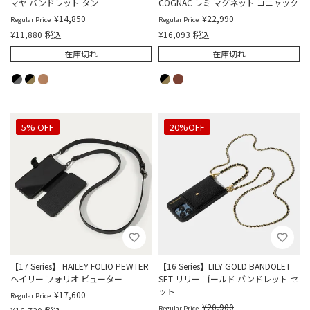
マヤ バンドレット タン
COGNAC レミ マグネット コニャック
¥
14,850
¥
22,990
Regular Price
Regular Price
¥
11,880
税込
¥
16,093
税込
在庫切れ
在庫切れ
5% OFF
20%OFF
【17 Series】 HAILEY FOLIO PEWTER
【16 Series】LILY GOLD BANDOLET
ヘイリー フォリオ ピューター
SET リリー ゴールド バンドレット セ
ット
¥
17,600
Regular Price
¥
20,900
Regular Price