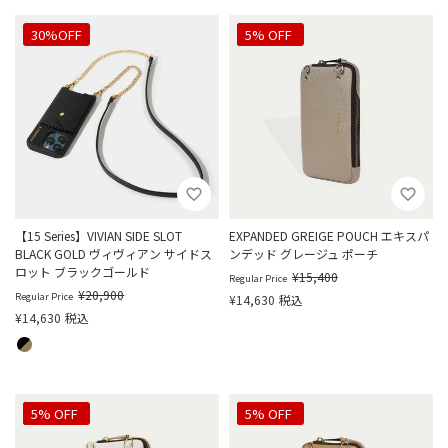
30%OFF
20%OFF
5% OFF
【15 Series】VIVIAN SIDE SLOT
EXPANDED GREIGE POUCH エキスパ
BLACK GOLD ヴィヴィアン サイドス
ンデッド グレージュ ポーチ
ロット ブラックゴールド
¥
15,400
Regular Price
¥
20,900
Regular Price
¥
14,630
税込
¥
14,630
税込
20%OFF
5% OFF
20%OFF
5% OFF