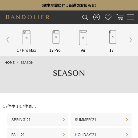
【熊本地震に伴う配送のお知らせ】
Other
17 Pro Max
17 Pro
Air
17
16 P
HOME
SEASON
SEASON
17
件中
1
-
17
件表示
SPRING'21
SUMMER'21
FALL'21
HOLIDAY'21