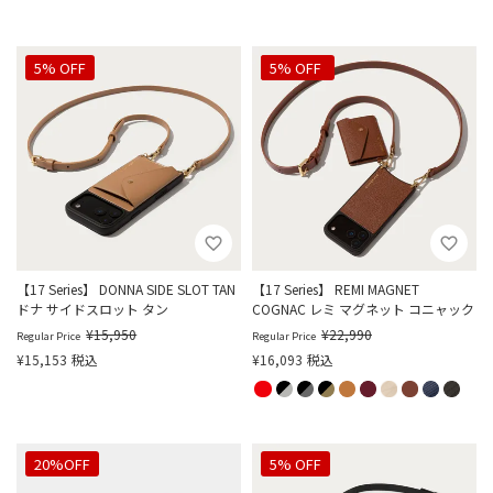
5% OFF
30%OFF
5% OFF
【17 Series】 DONNA SIDE SLOT TAN
【17 Series】 REMI MAGNET
ドナ サイドスロット タン
COGNAC レミ マグネット コニャック
¥
15,950
¥
22,990
Regular Price
Regular Price
¥
15,153
税込
¥
16,093
税込
20%OFF
5% OFF