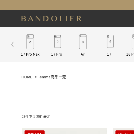
ap/Other
17 Pro Max
17 Pro
Air
17
16 P
HOME
emma商品一覧
29
件中
1
-
29
件表示
30%OFF
5% OFF