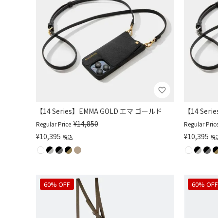
【14 Series】EMMA GOLD エマ ゴールド
【14 Ser
¥
14,850
Regular Price
Regular Pric
¥
10,395
¥
10,395
税込
税
60% OFF
60% OFF