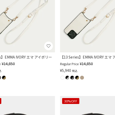
ies】EMMA IVORY エマ アイボリー
【13 Series】EMMA IVORY エ
¥
14,850
¥
14,850
e
Regular Price
¥
5,940
込
税込
30%OFF