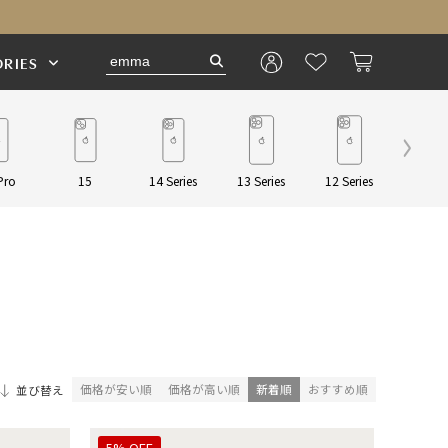
RIES
Pro
15
14 Series
13 Series
12 Series
Pouch/
価格が安い順
価格が高い順
新着順
おすすめ順
並び替え
5% OFF