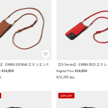
ies】 EMMA SIENNA エマ シエンナ
【15 Series】 EMMA RED エマ 
¥
14,850
¥
14,850
e
Regular Price
¥
10,395
込
税込
30%OFF