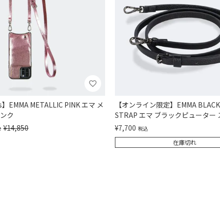
es】EMMA METALLIC PINK エマ メ
【オンライン限定】EMMA BLACK/
ンク
STRAP エマ ブラックピューター
¥
14,850
¥
7,700
e
税込
在庫切れ