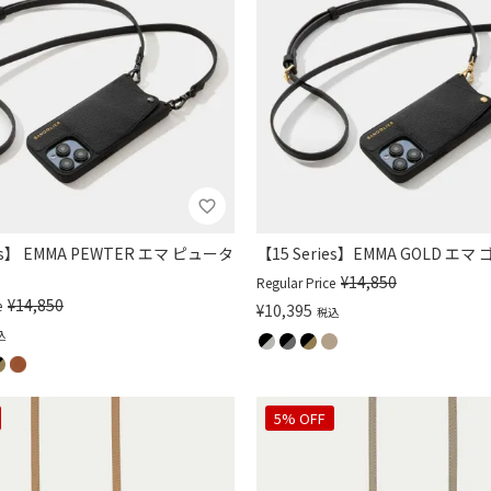
ies】 EMMA PEWTER エマ ピュータ
【15 Series】EMMA GOLD エマ
¥
14,850
Regular Price
¥
14,850
e
¥
10,395
税込
込
5% OFF