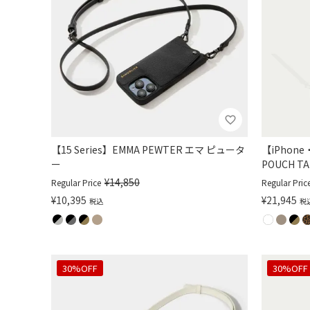
【15 Series】EMMA PEWTER エマ ピュータ
【iPhone
ー
POUCH 
¥
14,850
Regular Price
Regular Pric
¥
10,395
¥
21,945
税込
税
30%OFF
30%OFF