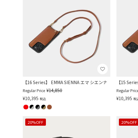
【16 Series】 EMMA SIENNA エマ シエンナ
【15 Ser
¥
14,850
Regular Price
Regular Pric
¥
10,395
¥
10,395
税込
税
20%OFF
20%OFF