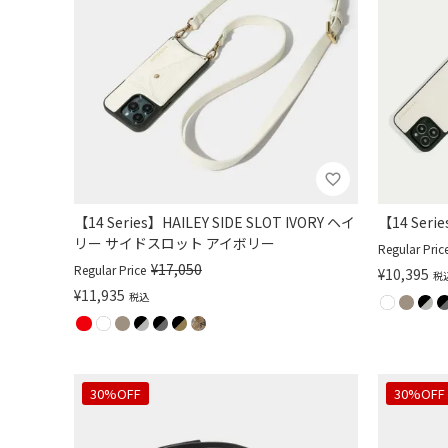
【14 Series】HAILEY SIDE SLOT IVORY ヘイ
【14 Ser
リー サイドスロット アイボリー
Regular Pric
¥
17,050
Regular Price
¥
10,395
税
¥
11,935
税込
30%OFF
30%OFF