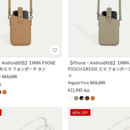
・Android対応】EMMA PHONE
【iPhone・Android対応】EMMA
TAN エマ フォンポーチ タン
POUCH GREIGE エマ フォンポ
ュ
¥
23,100
e
¥
23,100
Regular Price
込
¥
21,945
税込
60% OFF