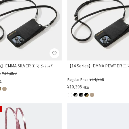
ies】EMMA SILVER エマ シルバー
【14 Series】EMMA PEWTER
ー
¥
14,850
e
¥
14,850
Regular Price
込
¥
10,395
税込