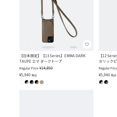
【日本限定】【13 Series】EMMA DARK
【12 Seri
TAUPE エマ ダークトープ
タリックピ
¥
14,850
Regular Price
Regular Pric
¥
5,940
¥
5,940
税込
税込