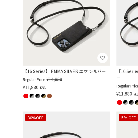
【16 Series】 EMMA SILVER エマ シルバー
【16 Ser
ー
¥
14,850
Regular Price
Regular Pric
¥
11,880
税込
¥
11,880
税
30%OFF
5% OFF