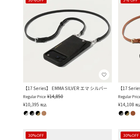
【17 Series】 EMMA SILVER エマ シルバー
【17 Ser
¥
14,850
Regular Price
Regular Pric
¥
10,395
¥
14,108
税込
税
30%OFF
30%OFF