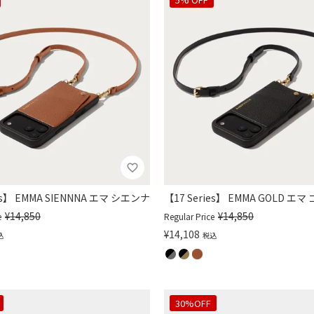
ies】 EMMA SIENNNA エマ シエンナ
【17 Series】 EMMA GOLD エ
¥
14,850
¥
14,850
e
Regular Price
¥
14,108
込
税込
30%OFF